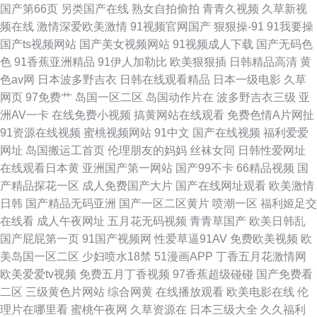
国产第66页
另类国产在线
熟女自拍偷拍
青青久视频
久草新视
频在线
激情深爱欧美激情
91视频官网国产
狠狠操-91
91我要操
国产ts视频网站
国产美女视频网站
91视频成人下载
国产无码色
色
91香蕉亚洲精品
91伊人加勒比
欧美狠狠插
日韩精品高清
黄
色av网
日本波多野吉衣
日韩在线观看精品
日本一级电影
久草
网页
97免费艹
岛国一区二区
岛国动作片在
波多野吉衣三级
亚
洲AV一卡
在线免费小视频
搞黄网站在线观看
免费色情A片网扯
91资源在线视频
蜜桃视频网站
91中文
国产在线视频
福利爱爱
网址
岛国搬运工首页
伦理朋友的妈妈
丝袜女同
日韩性爱网址
在线观看日本黄
亚洲国产第一网站
国产99不卡
66精品视频
国
产精品探花一区
成人免费国产大片
国产在线网址观看
欧美激情
日韩
国产精品无码亚洲
国产一区二区黄片
喷潮一区
福利姬足交
在线看
成人午夜网址
五月花无码视频
青青草国产
欧美日韩乱
国产屁屁第一页
91国产视频网
性爱草逼91AV
免费欧美视频
欧
美岛国一区二区
少妇喷水18禁
51漫画APP
丁香五月花激情网
欧美爱爱tv视频
免费五月丁香视频
97香蕉超级碰碰
国产免费看
二区
三级黄色片网站
综合网黄
在线播放观看
欧美电影在线
伦
理片在哪里看
蜜桃午夜网
久草资源在
日本三级大全
久久福利