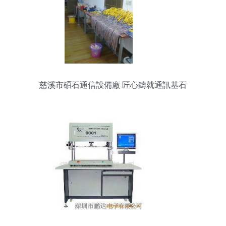
慈溪市碩石通信設備廠 匠心鑄就通訊基石