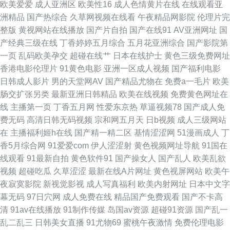
欧美爱爱
成人亚洲区
欧美性16
成人色情黄片在线
在线观看亚
洲精品
国产热综合
久草网视频在线看
午夜精品网影院
伦理片完
产精品视频xⅩ 欧美日韩中字 亚洲AV色图 AV女资源网址 国产在线另类 人妻
整版
黄视网站在线播放
国产片自拍
国产在线91
AV亚洲网址
国
产经典三级在线
丁香婷婷五月综合
五月花亚洲综合
国产影院第
福利老司机 伊思大香蕉9 成人片伊人 日本电影中文字幕 中文字幕的91 超碰
一页
乱码欧美孕交
超碰在线艹
日本在线护士
黄色三级免费网址
香港电影伦理片
91黄色电影
亚洲一区成人视频
国产福利电影
人妻系列 久久深夜影院 日韩综合色 91人人视频 豆花成人在线视频 欧美日韩
日韩成人影片
男的天堂网AV
国产精品尤物在
免费a一毛片
欧美
肠交扩张另类
最新亚洲日韩精品
欧美在线视频
免费黄色网址在
色情a片 91国内高清 国产不卡电影 欧美风骚A片 午夜三级网站 97国产视频
线
主播第一页
丁香五月网
性爱东京热
草逼视频78
国产成人免
费无码
高清日韩无码视频
宗和网五月天
日b视频
成人三级网站
国产乱码一区在线 欧美免费一线 3级片视频 东京热色综合 免费一二三区 午
在
主播福利姬h在线
国产精一精二区
基情涩涩网
51漫画成人
丁
香5月综合网
91爱爱com
伊人涩涩射
黄色视频网址导航
91国在
夜草AV A片播放 极品伪娘TS 日韩草逼 91大神文轩 成人小电影91 欧美aa网
线观看
91最新自拍
黄色软件91
国产操女人
国产乱人
欧美乱欲
视频
超碰吃瓜
久草涩涩
最新在线A片网址
黄色视屏网站
欧美午
页 午夜第一页 第一AV福利网 欧美变态综合 亚洲黄色电影1 超碰98 美女视频
夜寂寞影院
新视觉影视
成人写真福利
欧美内射网址
日本中文字
幕无码
97日穴网
成人免费在线
精品国产免费观看
国产不卡高
直播91 亚洲另类色图 不卡三级片 久久国产精品久久 探花在线 97超碰人人干
清
91av在线播放
91制作传媒
岛国av资源
超碰91资源
国产乱一
乱二乱三
日韩美女直播
91尤物69
蜜桃午夜激情
免费伦理电影
免费的黄色网址 91传媒入口 岛国电影导航 欧美性爱另类 亚洲另类影院