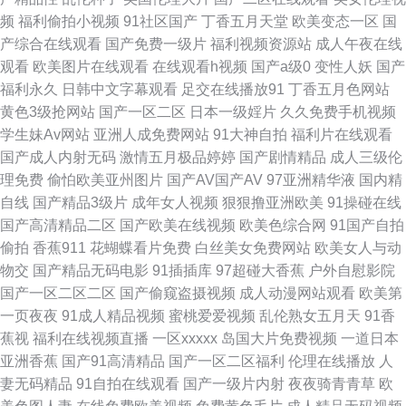
频
福利偷拍小视频
91社区国产
丁香五月天堂
欧美变态一区
国
日韩二级黄色 午夜激情视频网站 91成人小视频 91资源在线播放 成人在线69
产综合在线观看
国产免费一级片
福利视频资源站
成人午夜在线
观看
欧美图片在线观看
在线观看h视频
国产a级0
变性人妖
国产
户外露出在线观看 美女在线抠逼 日韩成人动漫 91九色熟女老版 成人免费观
福利永久
日韩中文字幕观看
足交在线播放91
丁香五月色网站
黄色3级抢网站
国产一区二区
日本一级婬片
久久免费手机视频
看大全 国产综合色在线 六月天色网 97网址www 日韩AA电影 神马午夜影院
学生妹Av网站
亚洲人成免费网站
91大神自拍
福利片在线观看
国产成人内射无码
激情五月极品婷婷
国产剧情精品
成人三级伦
91黑丝自慰 老司机黄色影院 色综合蜜桃网 天天日狠狠干 91青草娱乐 91足
理免费
偷怕欧美亚州图片
国产AV国产AV
97亚洲精华液
国内精
自线
国产精品3级片
成年女人视频
狠狠撸亚洲欧美
91操碰在线
交 91性视频网 少妇安慰久久网站 在线播放黑丝高潮 91网站黄 AV男人网光
国产高清精品二区
国产欧美在线视频
欧美色综合网
91国产自拍
偷拍
香蕉911
花蝴蝶看片免费
白丝美女免费网站
欧美女人与动
在线 东京热99 九九热精品 欧洲Au麻豆 熟女3P内射国产 香蕉视频在线看 91
物交
国产精品无码电影
91插插库
97超碰大香蕉
户外自慰影院
国产一区二区二区
国产偷窥盗摄视频
成人动漫网站观看
欧美第
美女在线观看 97色色综合影院 大香蕉大香蕉蜜 韩日123区 另类综合另类 欧
一页夜夜
91成人精品视频
蜜桃爱爱视频
乱伦熟女五月天
91香
蕉视
福利在线视频直播
一区xxxxx
岛国大片免费视频
一道日本
美老女人另类 日韩电影第二页 亚洲成人电影院 91经典视频 AV性爱久 成人
亚洲香蕉
国产91高清精品
国产一区二区福利
伦理在线播放
人
妻无码精品
91自拍在线观看
国产一级片内射
夜夜骑青青草
欧
6666 韩国美女被插 美女草逼色天堂 日本精品五区 四虎怎么播放失败 97偷