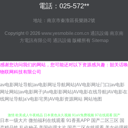
電話：025-572**
地址：南京市秦淮區長樂路2號
Copyright © 2026
www.yesmobile.com.cn
通訊設備
南京南
方電訊有限公司
通訊設備
版權所有
Sitemap
感谢您访问我们的网站，您可能还对以下资源感兴趣：韶关话唤
物联网科技有限公司
av电影网址导航|av电影网址导航网站|AV电影网址门口|av电影
网址网站|av电影网子|Av电影影网站|AV电影在线导航|AV电影在
日本小a网站 狼友av影院 97久久超碰 福利撸撸导航 黄色三级人妻 另类专区
线网址导航|a'v电影宅男|AV电影资源网站
网站地图
激情 欧美成人午夜精品 日本黄色永久视频 91aV免费视频 97在线观看 国产
日本一级大片
微拍福利在线观看
91香蕉APP
国产二区三区
国
九一 欧美日韩精品国产 色色视频 91涩涩大片 丁香五月天导航网 久草真操
产精品性
乱伦种子
美国伦理大片
国产二区在线观看
美女伦理视