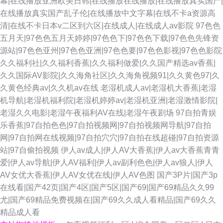
幕|在线播放亚洲欧美日韩|在线播放在线播放|在线播放真实国产|
在线播放真实国产乱子伦|在线播放中文字幕|在线不卡a资源高
清|在线不卡日本v二区到六区|在线成人|在线成人av影院
97色色
五月天|97色色五月天婷婷|97色色下|97色色下载|97色色先锋资
源站|97色色亚州|97色色亚洲|97色色要|97色色影视|97色色影院
久久福利社|久久福利香蕉|久久福利做爱|久久国产精选av香蕉|
久久国际AV影院|久久海角社区|久久海角视频91|久久黄色97|久
久黄色经典av|久久机av在线
老湿机成人av|老湿机大香蕉|老湿
机导航|老湿机福利院|老湿机婷婷av|老湿机亚洲|老湿激情影院|
老湿久久电影|老湿午夜福利AV在线|老湿午夜剧场
97自拍青娱
乐香蕉|97自拍色色|97自拍视频网|97自拍视频网导航|97自拍
网|97自拍网在线视频|97自拍穴穴|97自拍在线超碰|97自拍资源
站|97自偷拍视频
伊人av成人|伊人AV大香蕉|伊人av大香蕉青青
爱|伊人av导航|伊人AV福利|伊人av副利色色|伊人av狼人|伊人
AV女优大香蕉|伊人AV女优在线|伊人AV色图
国产3P片|国产3p
在线看|国产42页|国产4区|国产5区|国产69|国产69精品久久99
尤|国产69精品免费视频在|国产69久久成人看精品|国产69久久
精品成人看