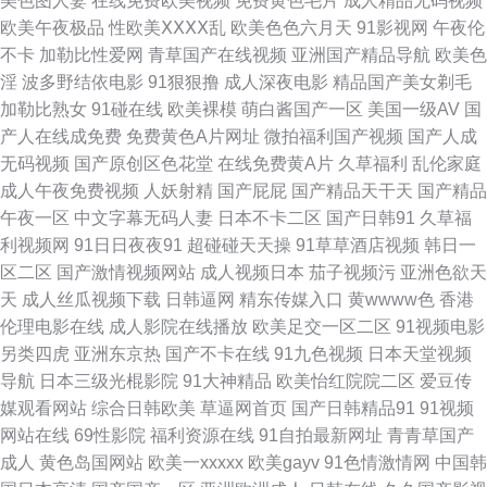
美色图人妻
在线免费欧美视频
免费黄色毛片
成人精品无码视频
欧美午夜极品
性欧美ⅩⅩⅩⅩ乱
欧美色色六月天
91影视网
午夜伦
拍超碰 波多野吉衣家91 国产黑丝97 久久精品国产视频 免费观看91视频 日
不卡
加勒比性爱网
青草国产在线视频
亚洲国产精品导航
欧美色
淫
波多野结依电影
91狠狠撸
成人深夜电影
精品国产美女剃毛
韩三级中文字幕 伊人男人天堂 91碰在线观看 97资源国产 韩国不卡污视频 老
加勒比熟女
91碰在线
欧美裸模
萌白酱国产一区
美国一级AV
国
产人在线成免费
免费黄色A片网址
微拍福利国产视频
国产人成
司机色狼影院 人人妻人人视频 天天干网 91露脸熟女视频 俺来也俺去也久久
无码视频
国产原创区色花堂
在线免费黄A片
久草福利
乱伦家庭
成人午夜免费视频
人妖射精
国产屁屁
国产精品天干天
国产精品
国产日韩精品久久 九一一区二区 蜜桃视频在线播放 欧美一级色色 亚洲另类
午夜一区
中文字幕无码人妻
日本不卡二区
国产日韩91
久草福
利视频网
91日日夜夜91
超碰碰天天操
91草草酒店视频
韩日一
调教 97成人碰 草莓视频18在线 国产ts伪娘在线 麻豆传媒网站网址 日本视频
区二区
国产激情视频网站
成人视频日本
茄子视频污
亚洲色欲天
天
成人丝瓜视频下载
日韩逼网
精东传媒入口
黄wwww色
香港
网页 五月天大香蕉在线 一本道丁香影院 91国产精品操笔 操碰无码 国产10页
伦理电影在线
成人影院在线播放
欧美足交一区二区
91视频电影
另类四虎
亚洲东京热
国产不卡在线
91九色视频
日本天堂视频
黄色免费网站看片 美女g鸡网站 日本在线wwww 午夜成人影片 91tv成人 91
导航
日本三级光棍影院
91大神精品
欧美怡红院院二区
爱豆传
媒观看网站
综合日韩欧美
草逼网首页
国产日韩精品91
91视频
资源站在线 www污91 国产白丝自慰91 久草视频资源网 欧美国产专区 日韩
网站在线
69性影院
福利资源在线
91自拍最新网址
青青草国产
成人
黄色岛国网站
欧美一xxxxx
欧美gayv
91色情激情网
中国韩
国无码 午夜激情爽 91大神最新地址 www福利姬 大香蕉伊人网 海角导航福