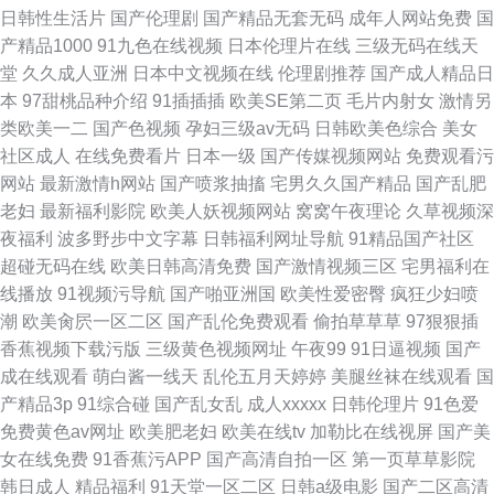
日韩性生活片
国产伦理剧
国产精品无套无码
成年人网站免费
国
产精品1000
91九色在线视频
日本伦理片在线
三级无码在线天
堂
久久成人亚洲
日本中文视频在线
伦理剧推荐
国产成人精品日
本
97甜桃品种介绍
91插插插
欧美SE第二页
毛片内射女
激情另
类欧美一二
国产色视频
孕妇三级av无码
日韩欧美色综合
美女
社区成人
在线免费看片
日本一级
国产传媒视频网站
免费观看污
网站
最新激情h网站
国产喷浆抽搐
宅男久久国产精品
国产乱肥
老妇
最新福利影院
欧美人妖视频网站
窝窝午夜理论
久草视频深
夜福利
波多野步中文字幕
日韩福利网址导航
91精品国产社区
超碰无码在线
欧美日韩高清免费
国产激情视频三区
宅男福利在
线播放
91视频污导航
国产啪亚洲国
欧美性爱密臀
疯狂少妇喷
潮
欧美肏屄一区二区
国产乱伦免费观看
偷拍草草草
97狠狠插
香蕉视频下载污版
三级黄色视频网址
午夜99
91日逼视频
国产
成在线观看
萌白酱一线天
乱伦五月天婷婷
美腿丝袜在线观看
国
产精品3p
91综合碰
国产乱女乱
成人xxxxx
日韩伦理片
91色爱
免费黄色av网址
欧美肥老妇
欧美在线tv
加勒比在线视屏
国产美
女在线免费
91香蕉污APP
国产高清自拍一区
第一页草草影院
韩日成人
精品福利
91天堂一区二区
日韩a级电影
国产二区高清