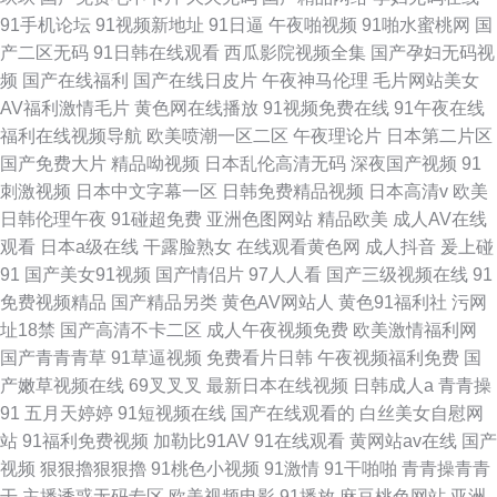
91手机论坛
91视频新地址
91日逼
午夜啪视频
91啪水蜜桃网
国
产二区无码
91日韩在线观看
西瓜影院视频全集
国产孕妇无码视
频
国产在线福利
国产在线日皮片
午夜神马伦理
毛片网站美女
AV福利激情毛片
黄色网在线播放
91视频免费在线
91午夜在线
福利在线视频导航
欧美喷潮一区二区
午夜理论片
日本第二片区
国产免费大片
精品呦视频
日本乱伦高清无码
深夜国产视频
91
刺激视频
日本中文字幕一区
日韩免费精品视频
日本高清v
欧美
日韩伦理午夜
91碰超免费
亚洲色图网站
精品欧美
成人AV在线
观看
日本a级在线
干露脸熟女
在线观看黄色网
成人抖音
爰上碰
91
国产美女91视频
国产情侣片
97人人看
国产三级视频在线
91
免费视频精品
国产精品另类
黄色AV网站人
黄色91福利社
污网
址18禁
国产高清不卡二区
成人午夜视频免费
欧美激情福利网
国产青青青草
91草逼视频
免费看片日韩
午夜视频福利免费
国
产嫩草视频在线
69叉叉叉
最新日本在线视频
日韩成人a
青青操
91
五月天婷婷
91短视频在线
国产在线观看的
白丝美女自慰网
站
91福利免费视频
加勒比91AV
91在线观看
黄网站av在线
国产
视频
狠狠擼狠狠擼
91桃色小视频
91激情
91干啪啪
青青操青青
干
主播诱惑无码专区
欧美视频电影
91播放
麻豆桃色网站
亚洲