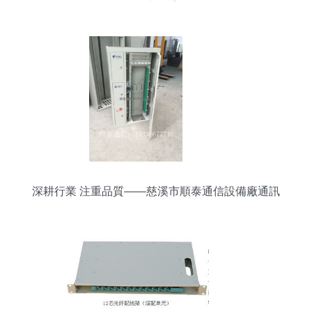
備廠巡禮
深耕行業 注重品質——慈溪市順泰通信設備廠通訊
設備探秘