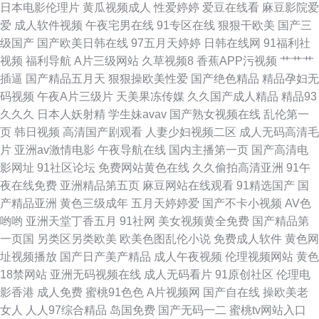
日本电影伦理片
黄瓜视频成人
性爱婷婷
爱豆在线看
麻豆影院爱
爱
成人软件视频
午夜宅男在线
91专区在线
狠狠干欧美
国产三
www91一区
级国产
国产欧美日韩在线
97五月天婷婷
日韩在线网
91福利社
视频
福利导航
A片三级网站
久草视频8
香蕉APP污视频
艹艹艹
插逼
国产精品五月天
狠狠操欧美性爱
国产绝色精品
精品孕妇无
码视频
午夜A片三级片
天美果冻传媒
久久国产成人精品
精品93
久久久
日本人妖射精
学生妹avav
国产熟女视频在线
乱伦第一
页
韩日视频
高清国产剧观看
人妻少妇视频二区
成人无码高清毛
片
亚洲av激情电影
午夜导航在线
国内主播第一页
国产高清电
影网址
91社区论坛
免费网站黄色在线
久久偷拍高清亚洲
91午
夜在线免费
亚洲精品第五页
麻豆网站在线观看
91精选国产
国
产精品亚洲
黄色三级成年
五月天婷婷爱
国产不卡小视频
AV色
哟哟
亚洲天堂丁香五月
91社网
美女视频黄全免费
国产精品第
一页国
另类区另类欧美
欧美色图乱伦小说
免费成人软件
黄色网
址视频播放
国产日产美产精品
成人午夜视频
伦理视频网站
黄色
18禁网站
亚洲无码视频在线
成人无码看片
91原创社区
伦理电
影香港
成人免费
蜜桃91色色
A片视频网
国产自在线
操欧美老
女人
人人97综合精品
岛国免费
国产无码一二
蜜桃tv网站入口