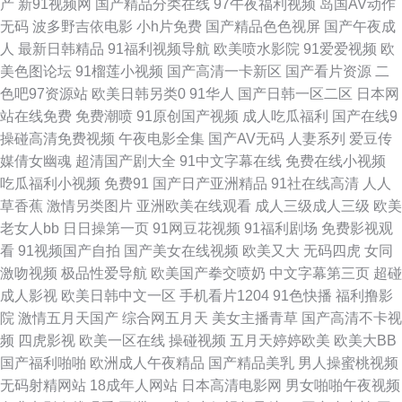
产
新91视频网
国产精品分类在线
97午夜福利视频
岛国AV动作
无码
波多野吉依电影
小h片免费
国产精品色色视屏
国产午夜成
拍青青草 91操黑丝 AV音影先锋 国产视频一区在线 老司机无码视频 日本女
人
最新日韩精品
91福利视频导航
欧美喷水影院
91爱爱视频
欧
美色图论坛
91榴莲小视频
国产高清一卡新区
国产看片资源
二
优婷婷 在线观看污视频 97影院5色婷婷 豆花视频91在线 欧美肥老女hd 深夜
色吧97资源站
欧美日韩另类0
91华人
国产日韩一区二区
日本网
站在线免费
免费潮喷
91原创国产视频
成人吃瓜福利
国产在线9
影院老司机 91nav ts陈雯雯 国产情侣精品激情 免费看黄色片子 日韩无码社
操碰高清免费视频
午夜电影全集
国产AV无码
人妻系列
爱豆传
媒倩女幽魂
超清国产剧大全
91中文字幕在线
免费在线小视频
区 尤物在线导航 99国产丝袜在线 探花福利极品 91综合在线观看 岛国肏逼在
吃瓜福利小视频
免费91
国产日产亚洲精品
91社在线高清
人人
草香蕉
激情另类图片
亚洲欧美在线观看
成人三级成人三级
欧美
线 久久大香蕉伊人 人妻人人草 亚洲成人有码 91视频在线网站 成人免费Aⅴ
老女人bb
日日操第一页
91网豆花视频
91福利剧场
免费影视观
看
91视频国产自拍
国产美女在线视频
欧美又大
无码四虎
女同
精品不卡久久不卡 日本www线 在线91网址 97在线观看 福利微拍在线导航
激吻视频
极品性爱导航
欧美国产拳交喷奶
中文字幕第三页
超碰
成人影视
欧美日韩中文一区
手机看片1204
91色快播
福利撸影
东方四虎 国产97资源 欧美日韩成人国产 五月五成人网站 91亚洲精华 欧美亚
院
激情五月天国产
综合网五月天
美女主播青草
国产高清不卡视
频
四虎影视
欧美一区在线
操碰视频
五月天婷婷欧美
欧美大BB
州国产 伊人久久精品区 av网址导航入口 国产欧美第四页 内射网站国产二区
国产福利啪啪
欧洲成人午夜精品
国产精品美乳
男人操蜜桃视频
无码射精网站
18成年人网站
日本高清电影网
男女啪啪午夜视频
天天日屄网 91豆花影院 成人91蜜桃臀 久久快播网 91熟女网 国产干逼电影