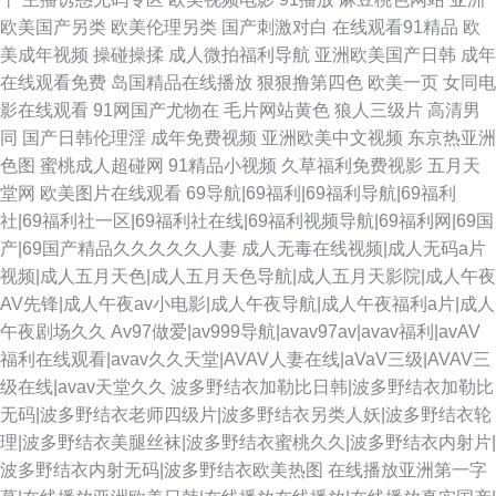
欧美国产另类
欧美伦理另类
国产刺激对白
在线观看91精品
欧
美成年视频
操碰操揉
成人微拍福利导航
亚洲欧美国产日韩
成年
在线观看免费
岛国精品在线播放
狠狠撸第四色
欧美一页
女同电
影在线观看
91网国产尤物在
毛片网站黄色
狼人三级片
高清男
同
国产日韩伦理淫
成年免费视频
亚洲欧美中文视频
东京热亚洲
色图
蜜桃成人超碰网
91精品小视频
久草福利免费视影
五月天
堂网
欧美图片在线观看
69导航|69福利|69福利导航|69福利
社|69福利社一区|69福利社在线|69福利视频导航|69福利网|69国
产|69国产精品久久久久久人妻
成人无毒在线视频|成人无码a片
视频|成人五月天色|成人五月天色导航|成人五月天影院|成人午夜
AV先锋|成人午夜av小电影|成人午夜导航|成人午夜福利a片|成人
午夜剧场久久
Av97做爱|av999导航|avav97av|avav福利|avAV
福利在线观看|avav久久天堂|AVAV人妻在线|aVaV三级|AVAV三
级在线|avav天堂久久
波多野结衣加勒比日韩|波多野结衣加勒比
无码|波多野结衣老师四级片|波多野结衣另类人妖|波多野结衣轮
理|波多野结衣美腿丝袜|波多野结衣蜜桃久久|波多野结衣内射片|
波多野结衣内射无码|波多野结衣欧美热图
在线播放亚洲第一字