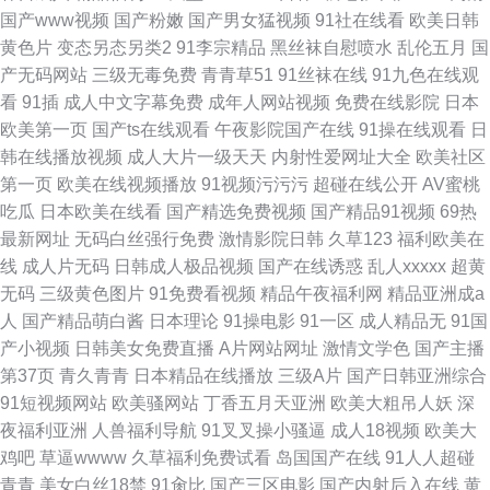
国产www视频
国产粉嫩
国产男女猛视频
91社在线看
欧美日韩
黄色片
变态另态另类2
91李宗精品
黑丝袜自慰喷水
乱伦五月
国
产无码网站
三级无毒免费
青青草51
91丝袜在线
91九色在线观
看
91插
成人中文字幕免费
成年人网站视频
免费在线影院
日本
欧美第一页
国产ts在线观看
午夜影院国产在线
91操在线观看
日
韩在线播放视频
成人大片一级天天
内射性爱网址大全
欧美社区
第一页
欧美在线视频播放
91视频污污污
超碰在线公开
AV蜜桃
吃瓜
日本欧美在线看
国产精选免费视频
国产精品91视频
69热
最新网址
无码白丝强行免费
激情影院日韩
久草123
福利欧美在
线
成人片无码
日韩成人极品视频
国产在线诱惑
乱人xxxxx
超黄
无码
三级黄色图片
91免费看视频
精品午夜福利网
精品亚洲成a
人
国产精品萌白酱
日本理论
91操电影
91一区
成人精品无
91国
产小视频
日韩美女免费直播
A片网站网址
激情文学色
国产主播
第37页
青久青青
日本精品在线播放
三级A片
国产日韩亚洲综合
91短视频网站
欧美骚网站
丁香五月天亚洲
欧美大粗吊人妖
深
夜福利亚洲
人兽福利导航
91叉叉操小骚逼
成人18视频
欧美大
鸡吧
草逼wwww
久草福利免费试看
岛国国产在线
91人人超碰
青青
美女白丝18禁
91肏比
国产三区电影
国产内射后入在线
黄