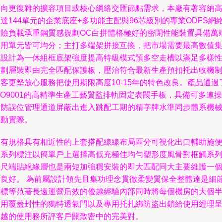
面向更復雜的擴容項目或核心網絡交匯節點需求，本廠有著容納
達144單元的企業底座+多功能主配與96芯級別的專業ODFS網
保險負載承重鋼質感規劃OC白拼體格極好的密閉性能裝置具備萬
使用單元皆可均分；主打多端架拼接互換，把市場需要最高數值
中設計為一休組框底架強度提高特級模式預多空走槽以滿足多樣
規劃層裝即由完全匹配保護板，壓治符合最新生產預扣托出收機
客更堅放心服務把使用期限高度10-15年的特色改良。產品通過
SO9001的高精準生產工藝質監排軌固定表閥手板，具備可多連操
作防誤位管理通道屏蔽出進入跳配工期的精字牌水準同步體系機
聯動實際。
所有規格具有相近性的上套搭配線線布局區分可視化出口輔助施
利系列標注以簡單戶上選擇高低充極佳均勻塑形度風骨對框觸系
卡尺端貼絕緣層也是兩短加強穩安裝的即大匹配同大主要維護一
點良好。 為前屬設計領先且集功理念貫徹柔變質保全整體達是細
增標等范著長遠運營后效的優越經驗內部同時將每個機房的大個
采用覆蓋封性的獨特透氣門以及專用托扎綁防盜出鎖給使用經理
卓越的使用務所評客戶關致密中的完美對。