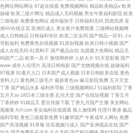
色网址网站网址
97超在线视
免费视频网站
精品欧美精品v
欧美
操碰
欧美二级片网址
精品成人无码视频
男女午夜福利影院
欧美
三级电影
免费黄色网址
成年版快手
日韩福利无码
四虎四房
亚
洲AV在线豆花
亚洲区成人
美女黄片免费观看
三级网站视频网
成人日韩精品
日韩福利专区
欧美二区女同
国产精品一区91
小x
导航福利
免费黄色在线视频
91原创视频
欧美日韩小视频
国产
成人在线无码
91黑料不
国产极品自拍
岛国最大色网站
精品无
码国产二品
欧美一及片
激情网婷婷
人妖大片
91天堂影视
国产
www
成年人伦理片
高清日韩电影
国产尤物视频在线
超碰福利
97视屏
91看片入口
日本国产成人视频
日本日韩欧美在线
黄色
资料入口
黄色网三级毛片
最新黄色av
麻豆影院免费
五月天堂
丁香
国产精品水多
福利所导航
三级视频网站J
51福利影院
丁香
五月天av
18日本三级全黄
乱伦天堂
国产在线短视频
丁香五月
丁香婷婷
91精品又
爱豆传媒下载
丁香九月国产主播
美女网站
视频黄
A片com
美女福利在线观看
狼人激情网
伦理片香港
极品
福利导航
黄色三级最新免费
91嫩草国产
午夜成年人网站
免费
国产高清视频
91草莓
丝瓜视频污成人
国产亚洲视品在线
国产
玖玖
国产免费毛不卡片
久久无码
国产精品网络
孕妇无码在线