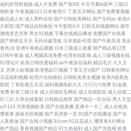
福利所导航视频
成人片免费
国产第9页
中文字幕bt原声
三级日
韩欧美
午夜视频123
日本推理片
丁香五月网站
国产免费看视频
极品成人色
成人黑料自拍
国产日韩欧美网站
国产无码av
老湿A
片影院
国产精品自拍偷拍
牛牛影院A片
日韩无码视频网站
都市
激情变态另类
男女91视频
字幕在线精品播放
免费国产在线看
国产婷婷五月天
无码传媒导航
日本电影伦理
国产午夜高清
美女
黄色18
亚洲午夜精品视频
日本三级成人观看
国产精品第12页
日韩午夜场
成人视频高清免费
伦理在线影视
成人三级视频在线
91理论片
欧美日韩性爱福利
av午夜探花福利
精品毛片
久久叉
叉
另类人妖视频
欧美熟妇穴视频
丁香五月V国产
日韩黄色网址
豆花福利视频
轮理片自拍偷拍
日韩欧美美女视频
欧美A级黄色
影院
丁香影视五月花
福利视频电影久久
污污污污免费
91金典
免费
欧美三级日本
成人在线吃瓜网站
成人岛国影院
成人动漫二
区三区
久草在线最新
日韩精品推荐
国产精品一区自拍
男人天堂
a片123
另类视频欧美
国产在线直播
亚洲卡一卡二
成人在线免
费看黄
操操无码视频
国产高清第一页
91国产在线播放
国产女
人夜夜做
国产在线小视频
91com
91豆花成人
哪里有A片网址
精产国品
香蕉视频国产精品
91九色福利
成人国产无线视
欧美