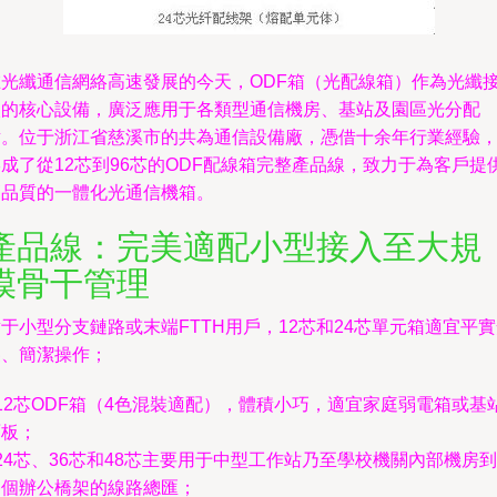
在光纖通信網絡高速發展的今天，ODF箱（光配線箱）作為光纖
入的核心設備，廣泛應用于各類型通信機房、基站及園區光分配
點。位于浙江省慈溪市的共為通信設備廠，憑借十余年行業經驗
成了從12芯到96芯的ODF配線箱完整產品線，致力于為客戶提
高品質的一體化光通信機箱。
產品線：完美適配小型接入至大規
模骨干管理
于小型分支鏈路或末端FTTH用戶，12芯和24芯單元箱適宜平
裝、簡潔操作；
 12芯ODF箱（4色混裝適配），體積小巧，適宜家庭弱電箱或基
面板；
 24芯、36芯和48芯主要用于中型工作站乃至學校機關內部機房到
各個辦公橋架的線路總匯；