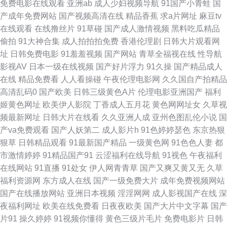
免费电影在线观看
亚洲ab
成人少妇视频导航
91国产小青蛙
国
产成年免费网站
国产视频高清在线
精品香蕉
求a片网址
麻豆tv
欧美成人午夜精品 丝袜诱惑毛片 91视频夫妻 超碰在线97日本 激情综合社区
在线观看
在线撸丝片
91草碰
国产成人激情视频
黑料吃瓜精品
偷拍
91大神合集
成人拍拍拍免费
香港伦理剧
日韩大片观看网
人妻精品久久 亚洲性夜 亚洲天堂免费 丁香五月天导航网 老司机激情网 三级
址
日韩免费电影
91羞羞视频
国产网站
青草全福视在线
性导航
影视AV
日本一级在线视频
国产好片浮力
91久操
国产精品成人
片导航 91抠逼 传媒二区传媒 久久在线伊人 日韩欧美 91成人tv 成人无码不卡
在线
精品免费看
人人看操碰
午夜伦理电影网
久久国自产拍精品
高清乱码0
国产欧美
日韩三级黄色A片
伦理电影亚洲国产
福利
网址 91福利网站导航 韩日欧亚a级 欧美色网螥螥 午夜私人影院 A级视频 韩
姬黄色网址
欧美伊人影院
丁香成人五月花
黄色网网址女
久草视
频最新网址
日韩大片在线看
久久亚洲人成
亚州色图乱伦小说
国
国操B视频 欧美一级黄色A片 亚洲日逼网 波多野解衣 韩日高清 日本另类性交
产va免费观看
国产人妖第二
成人影片h
91色婷婷瑟色
东京热狠
狠草
日韩精品观看
91最新国产精品
一级黄色网
91色色人妻
都
综合亚洲色色图 超碰性导航 九一黑丝精品 日韩H网站 51福利视频 超碰官网
市激情婷婷
91精品国产91
云涩福利在线导航
91视色
午夜福利
在线网站
91直播
91处女
伊人网青青草
国产又爽又黄又无
久草
黄色片子看 欧美亚洲日韩成人 午夜探花17c av在线色色 黑丝美女叼嘿网站
福利资源网
东方成人在线
国产一级免费大片
成年免费视频网站
国产在线播放网站
亚洲日本视频
淫淫网网
成人影视国产在线
深
青娱乐91精品 伊人打炮网 A片视屏 黑料老司机精品 欧美资源站 亚洲欧洲日
夜福利网址
欧美在线免费看
日夜夜欧美
国产大片中文字幕
国产
片91
操久婷婷
91视频你懂得
黄色三级片毛片
免费电影片
日韩
本无码 99热碰碰热精品 激情五月花婷婷 三级网站网址视频 91入在线观看 国