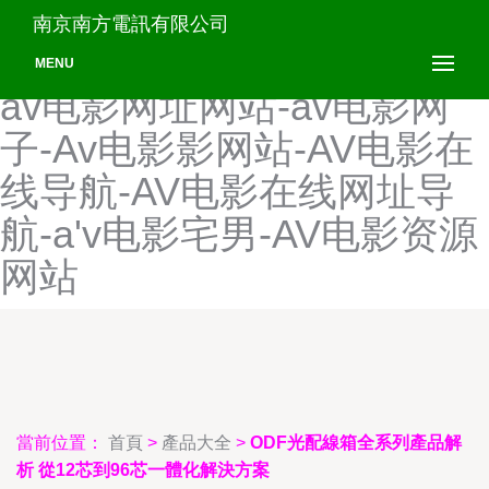
av电影网址导航-av电影网址
南京南方電訊有限公司
导航网站-AV电影网址门口-
MENU
av电影网址网站-av电影网
子-Av电影影网站-AV电影在
线导航-AV电影在线网址导
航-a'v电影宅男-AV电影资源
网站
當前位置：
首頁
>
產品大全
>
ODF光配線箱全系列產品解
析 從12芯到96芯一體化解決方案