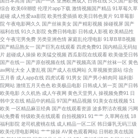
国日本高清
国产国产一区
亚洲欧洲成人
日韩在线
久久国产影视
综合
欧美69潮喷
伦理片app下载
激情视频国产精品
91草莓久草
利 六月天色色网站 人人摸人人 无码天美麻豆 亚洲天堂网色 91人人妻 AV午
超碰
成人性爱aa影院
欧美性爱插插
欧美日韩色黄片
91草莓影
院
午夜电影网久久
国产丝袜美女
国产精彩视频
操碰视屏
国产
夜影视 国产传媒91播放 极品在线二区国产 欧美日A片 日韩有码国产在线 亚
福利在线
91久久影院
免费日韩电影
日韩成人影视
欧美精品性
交
午夜宅男免费
另类亚洲色情
家庭乱伦理电影
91草B草B视频
洲综合日韩在线 91网页官网页 超碰97欧美 国产会所技师高跟 老湿机福利看
国产精品熟女一
国产巨乳在线观看
四虎免费91
国内精品无码短
片
超碰成人操操
欧美猛交视频
西瓜影院在线观看
欧美做受日韩
片 日本蜜桃综合网 偷拍五月天西瓜 中文国产 avav激情 豆花社区视频 狠狠
国产在线一
国产原创视频在线
国产视频高清
国产丝袜一区
黄色
av网址大全
人妻乱视
国产成人在线网站
久草视频资源站
综合
干狠日 老湿机试看福利 欧亚色图999 无码三级视频 尤物豆花导航 91视频手
五月香
成人app在线
四虎试看
91男女
国产男小鲜肉同
福利影
院网站
激情五月天色色
欧美极品电影
日韩成人第一页
国产日韩
机在线 操逼av资源导航 丰满熟女视频 久久国产黄色精品 人人乐人人操 熟女
欧美电影
久久机热
成人午夜网
黄色天堂男人
操视频免费91
日
韩中文在线
精品中的精品
97国产精品视频
91美女在线视频
51
色福利导航 自拍69 www日逼 国内久久 欧美成人日韩中文 丝袜脚网址 足交
欧美
一区精品麻豆经典
国产在线观看资源
波多野洁衣视频
污网
站免费看
特级欧美在线观看
自拍视频91
91艹艹
久草网在线
18
视频在线看 超碰97人妻在线 国产午夜伦鲁鲁 伦理片在线播放 日本少妇视频
福利影院
老司机蜜桃在线
成人精品一区二区
韩日爆乳无码三级
欧美伦理电影网站
艹艹操操
AV黄色观看网站
日韩欧美在线国
午夜三级激情 91涩涩大片 超碰观看人妻 黑丝袜诱惑国产 欧美H版在 偷拍白